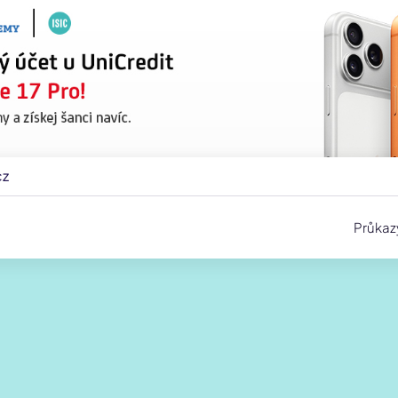
cz
Průkaz