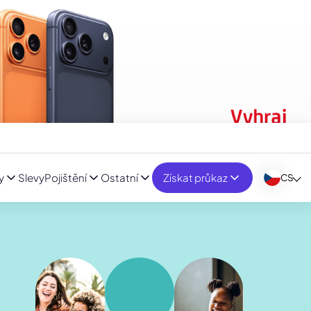
y
Slevy
Pojištění
Ostatní
Získat průkaz
CS