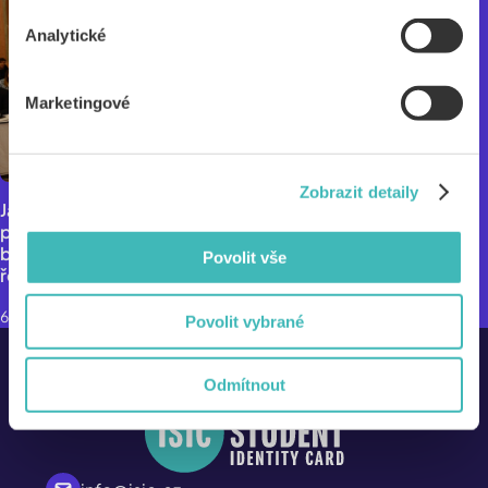
Analytické
Marketingové
Zobrazit detaily
Jak se povedla reforma rámcových vzdělávacích
programů a jak se dá kreativně učit za pomoci AI? To
byla témata druhého ročníku konference pro
Povolit vše
ředitele škol Alive Forum
6.11.2025
Povolit vybrané
Odmítnout