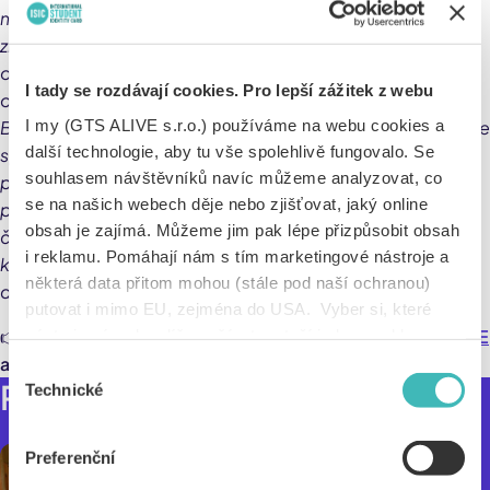
měsíc po vypršení zkušební doby, dokud nedojde ke
zrušení. Pouze pro vysokoškolské studující. Je vyžadováno
ověření a uplatňují se zvláštní podmínky. Jde o časově
I tady se rozdávají cookies. Pro lepší zážitek z webu
omezenou nabídku, která může být kdykoliv ukončena.
I my (GTS ALIVE s.r.o.) používáme na webu cookies a
Bezplatný přístup k Apple TV+ skončí, jakmile nejsou nadále
další technologie, aby tu vše spolehlivě fungovalo. Se
splněny podmínky nebo nedojde k obnovení
souhlasem návštěvníků navíc můžeme analyzovat, co
předplatného Apple Music Student. Nabídka platí pouze
se na našich webech děje nebo zjišťovat, jaký online
pro ověřené vysokoškolské studující a nevztahuje se na
obsah je zajímá. Můžeme jim pak lépe přizpůsobit obsah
členy zahrnuté v Rodinném sdílení. Je vyžadován
i reklamu. Pomáhají nám s tím marketingové nástroje a
kompatibilní hardware a software. Ne všechen obsah je k
některá data přitom mohou (stále pod naší ochranou)
dispozici v prostorovém zvuku s Dolby Atmos.
putovat i mimo EU, zejména do USA. Vyber si, které
👉
Chceš si tuhle studentskou výhodu aktivovat? Klikni
ZDE
nástroje nám dovolíš používat – stačí jeden souhlas pro
všechny naše domény. Jak nástroje fungují, zjistíš
a začni poslouchat i sledovat hned teď!
Výběr
Přečtěte si více
v sekci „Detaily“. Svoji volbu můžeš kdykoliv změnit v
Technické
souhlasu
„Nastavení cookies“ (ikonka v zápatí webu). Vše o tom,
jak s cookies pracujeme, pak najdeš
tady
.
Preferenční