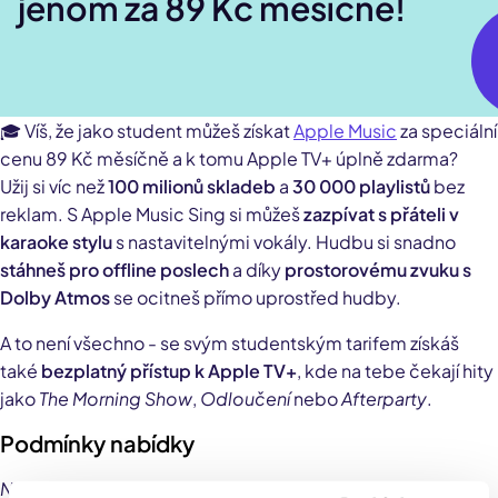
jenom za 89 Kč měsíčně!
🎓 Víš, že jako student můžeš získat
Apple Music
za speciální
cenu 89 Kč měsíčně a k tomu Apple TV+ úplně zdarma?
Užij si víc než
100 milionů skladeb
a
30 000 playlistů
bez
reklam. S Apple Music Sing si můžeš
zazpívat s přáteli v
karaoke stylu
s nastavitelnými vokály. Hudbu si snadno
stáhneš pro offline poslech
a díky
prostorovému zvuku s
Dolby Atmos
se ocitneš přímo uprostřed hudby.
A to není všechno - se svým studentským tarifem získáš
také
bezplatný přístup k Apple TV+
, kde na tebe čekají hity
jako
The Morning Show
,
Odloučení
nebo
Afterparty
.
Podmínky nabídky
Nabídka se vztahuje jenom na nové předplatné. 89 Kč /