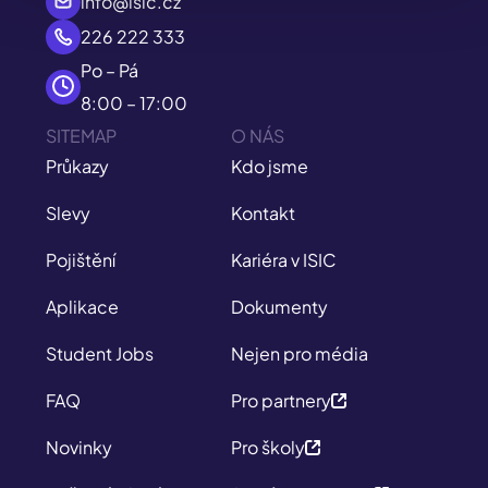
info@isic.cz
226 222 333
Po – Pá
8:00 – 17:00
SITEMAP
O NÁS
Průkazy
Kdo jsme
Slevy
Kontakt
Pojištění
Kariéra v ISIC
Aplikace
Dokumenty
Student Jobs
Nejen pro média
FAQ
Pro partnery
Novinky
Pro školy