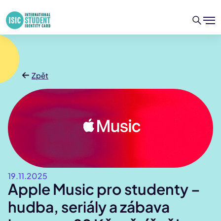
Zpět
19.11.2025
Apple Music pro studenty –
hudba, seriály a zábava