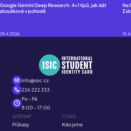
Google Gemini Deep Research: 4+1 tipů, jak dát
Na 
zkouškové v pohodě
Z s
29.4.2026
15.
info@isic.cz
226 222 333
Po – Pá
8:00 – 17:00
SITEMAP
O NÁS
Průkazy
Kdo jsme