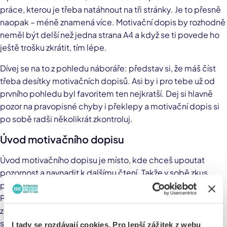
práce, kterou je třeba natáhnout na tři stránky. Je to přesně
naopak – méně znamená více. Motivační dopis by rozhodně
neměl být delší než jedna strana A4 a když se ti povede ho
ještě trošku zkrátit, tím lépe.
Dívej se na to z pohledu náboráře: představ si, že máš číst
třeba desítky motivačních dopisů. Asi by i pro tebe už od
prvního pohledu byl favoritem ten nejkratší. Dej si hlavně
pozor na pravopisné chyby i překlepy a motivační dopis si
po sobě radši několikrát zkontroluj.
Úvod motivačního dopisu
Úvod motivačního dopisu je místo, kde chceš upoutat
pozornost a navnadit k dalšímu čtení. Takže v sobě zkus
probudit spícího kreativce a dát do toho všechny svoje síly.
První věta by měla být neotřelá a hýřit energií, takže
zapomeň na otřepané, obecné fráze. V téhle části dopisu
se představ, objasni, proč píšeš, a napiš, odkud víš o
I tady se rozdávají cookies. Pro lepší zážitek z webu