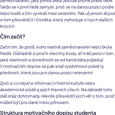
zaměstnavateli, jaký přínos získá, jestliže přijme právě tebe.
Takže se v první řadě zamysli, proč se na danou pozici podle
tebe hodíš a čím vynikáš mezi ostatními. Pak už jenom zbývá
o tom přesvědčit i člověka, který rozhoduje o tvých dalších
krocích.
Čím začít?
Začni tím, že zjistíš, koho vlastně zaměstnavatel nebo škola
hledá. Důkladně si pročti všechny body, ať máš jasno v tom,
jaké vlastnosti a dovednosti se od kandidáta požadují.
V motivačním dopise se pak snaž vyzdvihnout právě ty
přednosti, které jsou pro danou pozici relevantní.
Zjisti si co nejvíce informací o firemní kultuře nebo
akademické půdě a jejích hlavních cílech. Na základě toho
dáš snáz dohromady několik přesvědčivých vět o tom, proč
můžeš být pro dané místo přínosem.
Struktura motivačního dopisu studenta