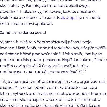
školní aktivity. Pamatuj, že jimi chceš doložit svoje
dovednosti, takže nevyjmenovávej každou dosaženou
kvalifikaci a zkušenost. To patří do
životopisu
a rozhodně
není nutné to znovu opakovat.
Zaměř se na danou pozici
Vypíchni hlavně to, v čem spočívá tvůj přínos a tvoje
invence. Ukaž, že víš, co se od tebe očekává, a že přemýšlíš
nad rámec běžné pracovní náplně. Třeba zmiň, kam by se
podle tebe dala pozice posunout. Například takto: „
Chci se
podílet na zlepšování XY a vytvořit z vaší pobočky
preferovanou volbu při nákupech ve městě XY
.“
Trik je v tom psát v motivačním dopise více o organizaci než
o sobě. Mluv o tom, že víš, v čem tkví důležitost práce a
k tomu vyber dvě až tři vlastnosti nebo dovednosti, které na
ní uplatníš. Klidně napiš, co konkrétního tě na firmě nebo
škole zaujalo (něco, co nezaznělo v inzerátu). Zkrátka dej