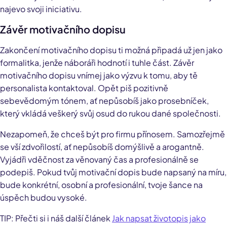
najevo svoji iniciativu.
Závěr motivačního dopisu
Zakončení motivačního dopisu ti možná připadá už jen jako
formalitka, jenže náboráři hodnotí i tuhle část. Závěr
motivačního dopisu vnímej jako výzvu k tomu, aby tě
personalista kontaktoval. Opět piš pozitivně
sebevědomým tónem, ať nepůsobíš jako prosebníček,
který vkládá veškerý svůj osud do rukou dané společnosti.
Nezapomeň, že chceš být pro firmu přínosem. Samozřejmě
se vší zdvořilostí, ať nepůsobíš domýšlivě a arogantně.
Vyjádři vděčnost za věnovaný čas a profesionálně se
podepiš. Pokud tvůj motivační dopis bude napsaný na míru,
bude konkrétní, osobní a profesionální, tvoje šance na
úspěch budou vysoké.
TIP: Přečti si i náš další článek
Jak napsat životopis jako