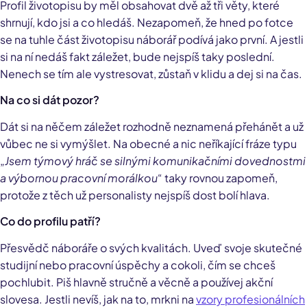
Profil životopisu by měl obsahovat dvě až tři věty, které
shrnují, kdo jsi a co hledáš. Nezapomeň, že hned po fotce
se na tuhle část životopisu náborář podívá jako první. A jestli
si na ní nedáš fakt záležet, bude nejspíš taky poslední.
Nenech se tím ale vystresovat, zůstaň v klidu a dej si na čas.
Na co si dát pozor?
Dát si na něčem záležet rozhodně neznamená přehánět a už
vůbec ne si vymýšlet. Na obecné a nic neříkající fráze typu
„
Jsem týmový hráč se silnými komunikačními dovednostmi
a výbornou pracovní morálkou
“ taky rovnou zapomeň,
protože z těch už personalisty nejspíš dost bolí hlava.
Co do profilu patří?
Přesvědč náboráře o svých kvalitách. Uveď svoje skutečné
studijní nebo pracovní úspěchy a cokoli, čím se chceš
pochlubit. Piš hlavně stručně a věcně a používej akční
slovesa. Jestli nevíš, jak na to, mrkni na
vzory profesionálních