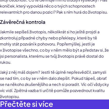
koníček, který vypovídá něco o tvých schopnostech
relevantních pro danou pozici? Pak s ním hurá do životopisu.
Závěrečná kontrola
Jakmile sepíšeš životopis, několikrát si ho ještě projdi a
zkontroluj případné chyby nebo překlepy, které by tě
mohly stát pozvání k pohovoru. Popřemýšlej, jestli je
v životopise všechno, co by v něm mělo být a představ si, že
jsi personalista, kterému se tvůj životopis právě dostal do
rukou.
Jaký z něj máš dojem? Jestli tě úplně nepřesvědčil, zamysli
se nad tím, co by se v něm dalo zlepšit. Pokud tápeš, obrať
se na někoho zkušenějšího a nech si poradit. Víc očí vždycky
víc vidí. Zpětná vazba ti určitě pomůže pozvednout kvalitu
životopisu.
Přečtěte si více