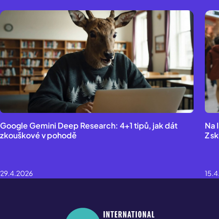
Google Gemini Deep Research: 4+1 tipů, jak dát
Na 
zkouškové v pohodě
Z s
29.4.2026
15.