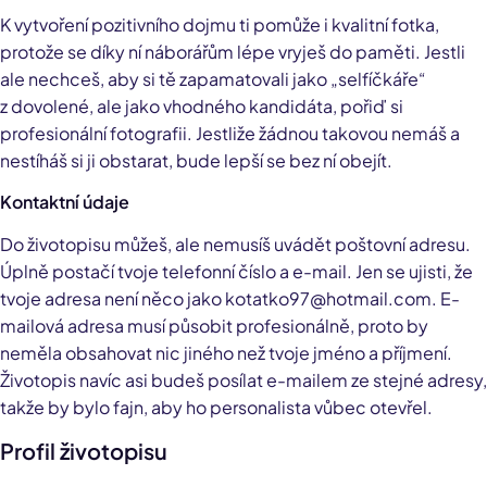
K vytvoření pozitivního dojmu ti pomůže i kvalitní fotka,
protože se díky ní náborářům lépe vryješ do paměti. Jestli
ale nechceš, aby si tě zapamatovali jako „selfíčkáře“
z dovolené, ale jako vhodného kandidáta, pořiď si
profesionální fotografii. Jestliže žádnou takovou nemáš a
nestíháš si ji obstarat, bude lepší se bez ní obejít.
Kontaktní údaje
Do životopisu můžeš, ale nemusíš uvádět poštovní adresu.
Úplně postačí tvoje telefonní číslo a e-mail. Jen se ujisti, že
tvoje adresa není něco jako kotatko97@hotmail.com. E-
mailová adresa musí působit profesionálně, proto by
neměla obsahovat nic jiného než tvoje jméno a příjmení.
Životopis navíc asi budeš posílat e-mailem ze stejné adresy,
takže by bylo fajn, aby ho personalista vůbec otevřel.
Profil životopisu