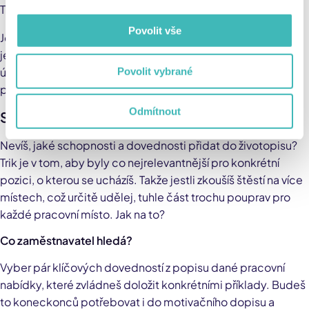
Tím vším se v životopise pochlub.
Povolit vše
Jde o to, že když ukážeš, že studium pro tebe bylo víc než
jen chození na hodiny nebo přednášky, plnění domácích
úkolů a absolvování zkoušek, budeš rázem v očích
Povolit vybrané
personalisty schopným kandidátem.
Odmítnout
Schopnosti a dovednosti
Nevíš, jaké schopnosti a dovednosti přidat do životopisu?
Trik je v tom, aby byly co nejrelevantnější pro konkrétní
pozici, o kterou se ucházíš. Takže jestli zkoušíš štěstí na více
místech, což určitě udělej, tuhle část trochu pouprav pro
každé pracovní místo. Jak na to?
Co zaměstnavatel hledá?
Vyber pár klíčových dovedností z popisu dané pracovní
nabídky, které zvládneš doložit konkrétními příklady. Budeš
to koneckonců potřebovat i do motivačního dopisu a