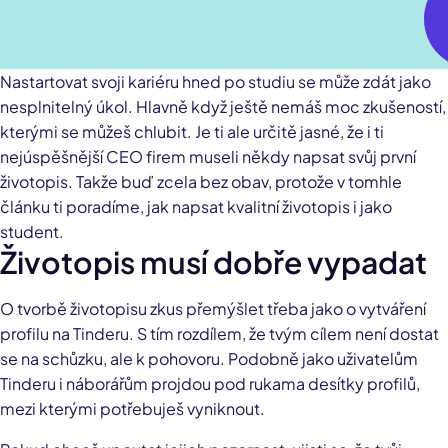
Nastartovat svoji kariéru hned po studiu se může zdát jako
nesplnitelný úkol. Hlavně když ještě nemáš moc zkušeností,
kterými se můžeš chlubit. Je ti ale určitě jasné, že i ti
nejúspěšnější CEO firem museli někdy napsat svůj první
životopis. Takže buď zcela bez obav, protože v tomhle
článku ti poradíme, jak napsat kvalitní životopis i jako
student.
Životopis musí dobře vypadat
O tvorbě životopisu zkus přemýšlet třeba jako o vytváření
profilu na Tinderu. S tím rozdílem, že tvým cílem není dostat
se na schůzku, ale k pohovoru. Podobně jako uživatelům
Tinderu i náborářům projdou pod rukama desítky profilů,
mezi kterými potřebuješ vyniknout.