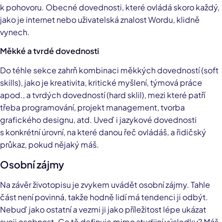
k pohovoru. Obecné dovednosti, které ovládá skoro každý,
jako je internet nebo uživatelská znalost Wordu, klidně
vynech.
Měkké a tvrdé dovednosti
Do téhle sekce zahrň kombinaci měkkých dovedností (soft
skills), jako je kreativita, kritické myšlení, týmová práce
apod., a tvrdých dovedností (hard sklil), mezi které patří
třeba programování, projekt management, tvorba
grafického designu, atd. Uveď i jazykové dovednosti
s konkrétní úrovní, na které danou řeč ovládáš, a řidičský
průkaz, pokud nějaký máš.
Osobní zájmy
Na závěr životopisu je zvykem uvádět osobní zájmy. Tahle
část není povinná, takže hodně lidí má tendenci ji odbýt.
Nebuď jako ostatní a vezmi ji jako příležitost lépe ukázat
svoji osobnost. Co tě definuje mimo studijní výsledky? Máš