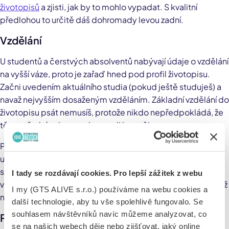
životopisů
a zjisti, jak by to mohlo vypadat. S kvalitní
předlohou to určitě dáš dohromady levou zadní.
Vzdělání
U studentů a čerstvých absolventů nabývají údaje o vzdělání
na vyšší váze, proto je zařaď hned pod profil životopisu.
Začni uvedením aktuálního studia (pokud ještě studuješ) a
navaž nejvyšším dosaženým vzděláním. Základní vzdělání do
životopisu psát nemusíš, protože nikdo nepředpokládá, že
tě na střední nebo vysokou vzali bez něj.
Podstatné je uvést název školy, obor studia a taky rok
ukončení. U aktuálního studia napiš předpokládaný rok
studia. Pokud jsi absolventem vysoké školy, uveď i
I tady se rozdávají cookies. Pro lepší zážitek z webu
vysokoškolský titul. Jestli za sebou máš už nějaké kurzy, stáž
I my (GTS ALIVE s.r.o.) používáme na webu cookies a
nebo třeba školení, neváhej je sem přidat taky.
další technologie, aby tu vše spolehlivě fungovalo. Se
souhlasem návštěvníků navíc můžeme analyzovat, co
Pracovní zkušenosti
se na našich webech děje nebo zjišťovat, jaký online