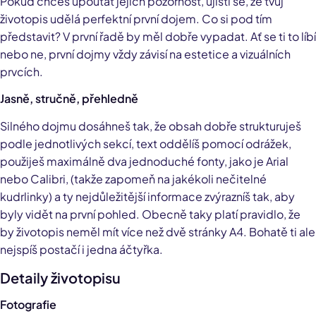
Pokud chceš upoutat jejich pozornost, ujisti se, že tvůj
životopis udělá perfektní první dojem. Co si pod tím
představit? V první řadě by měl dobře vypadat. Ať se ti to líbí
nebo ne, první dojmy vždy závisí na estetice a vizuálních
prvcích.
Jasně, stručně, přehledně
Silného dojmu dosáhneš tak, že obsah dobře strukturuješ
podle jednotlivých sekcí, text oddělíš pomocí odrážek,
použiješ maximálně dva jednoduché fonty, jako je Arial
nebo Calibri, (takže zapomeň na jakékoli nečitelné
kudrlinky) a ty nejdůležitější informace zvýrazníš tak, aby
byly vidět na první pohled. Obecně taky platí pravidlo, že
by životopis neměl mít více než dvě stránky A4. Bohatě ti ale
nejspíš postačí i jedna áčtyřka.
Detaily životopisu
Fotografie