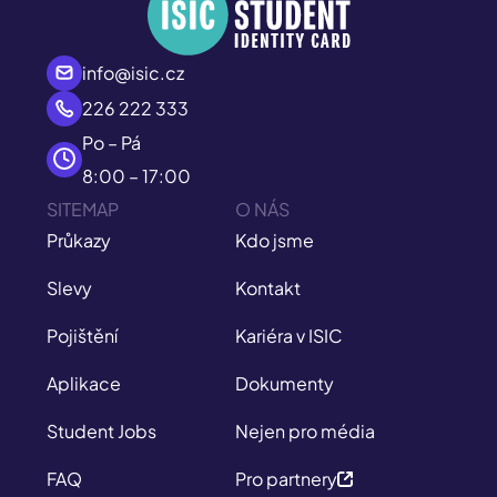
info@isic.cz
226 222 333
Po – Pá
8:00 – 17:00
SITEMAP
O NÁS
Průkazy
Kdo jsme
Slevy
Kontakt
Pojištění
Kariéra v ISIC
Aplikace
Dokumenty
Student Jobs
Nejen pro média
FAQ
Pro partnery