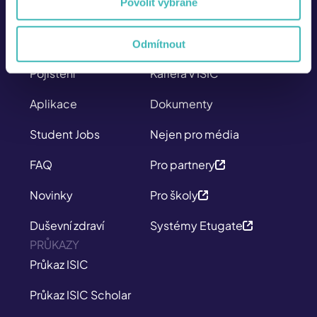
Povolit vybrané
Průkazy
Kdo jsme
Slevy
Kontakt
Odmítnout
Pojištění
Kariéra v ISIC
Aplikace
Dokumenty
Student Jobs
Nejen pro média
FAQ
Pro partnery
Novinky
Pro školy
Duševní zdraví
Systémy Etugate
PRŮKAZY
Průkaz ISIC
Průkaz ISIC Scholar