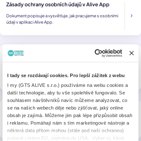
Zásady ochrany osobních údajů v Alive App
Dokument popisuje a vysvětluje, jak pracujeme s osobními
údaji v aplikaci Alive App.
Podmínky použití Profilu Alive
Dokument upravuje použití účtu Profilu Alive v Alive App, jeho
funkce, využití digitálního průkazu a nastavení osobního
I tady se rozdávají cookies. Pro lepší zážitek z webu
profilu.
I my (GTS ALIVE s.r.o.) používáme na webu cookies a
další technologie, aby tu vše spolehlivě fungovalo. Se
souhlasem návštěvníků navíc můžeme analyzovat, co
Zásady ochrany osobních údajů v Profilu Alive
se na našich webech děje nebo zjišťovat, jaký online
obsah je zajímá. Můžeme jim pak lépe přizpůsobit obsah
Dokument popisuje a vysvětluje, jak pracujeme s osobními
i reklamu. Pomáhají nám s tím marketingové nástroje a
údaji v Profilu Alive.
některá data přitom mohou (stále pod naší ochranou)
putovat i mimo EU, zejména do USA. Vyber si, které