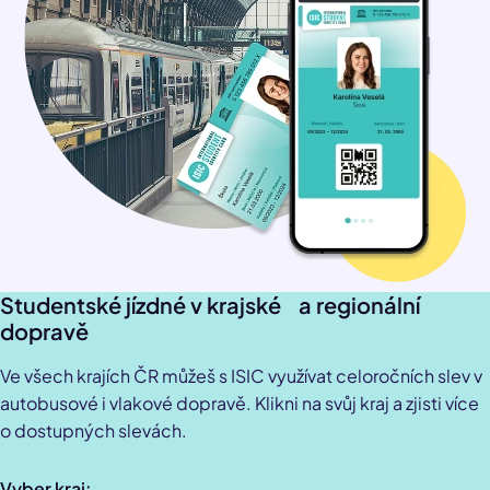
elektronických nosičů.
Relax a Low-cost. Neplatí pro třídu Business.
U Leo Expressu sleva platí pro tarif Economy.
Neplatí pro Business a Premium.
Studentské jízdné v krajské a regionální
dopravě
Ve všech krajích ČR můžeš s ISIC využívat celoročních slev v
autobusové i vlakové dopravě. Klikni na svůj kraj a zjisti více
o dostupných slevách.
Vyber kraj: