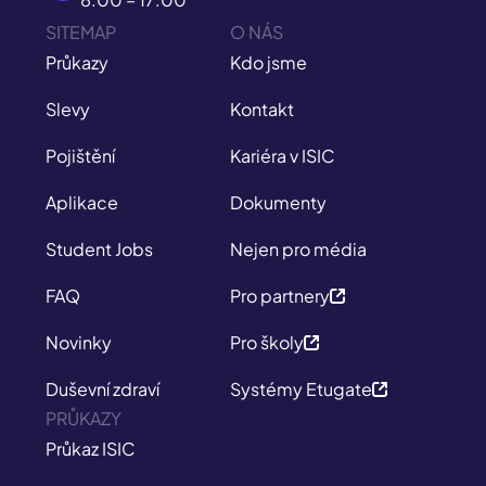
SITEMAP
O NÁS
Průkazy
Kdo jsme
Slevy
Kontakt
Pojištění
Kariéra v ISIC
Aplikace
Dokumenty
Student Jobs
Nejen pro média
FAQ
Pro partnery
Novinky
Pro školy
Duševní zdraví
Systémy Etugate
PRŮKAZY
Průkaz ISIC