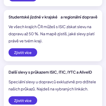
Studentské jízdné v krajské a regionální dopravě
Ve všech krajích ČR můžeš s ISIC získat slevu na
dopravu až 50 %. Na mapě zjistíš, jaké slevy platí
právě ve tvém kraji.
Zjistit více
Další slevy s průkazem ISIC, ITIC, IYTC a AliveID
Speciální slevy u dopravců exkluzivně pro držitele
našich průkazů. Najdeš na vybraných linkách.
Zjistit více