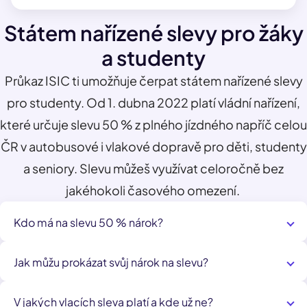
Státem nařízené slevy pro žáky
a studenty
Průkaz ISIC ti umožňuje čerpat státem nařízené slevy
pro studenty. Od 1. dubna 2022 platí vládní nařízení,
které určuje slevu 50 % z plného jízdného napříč celou
ČR v autobusové i vlakové dopravě pro děti, studenty
a seniory. Slevu můžeš využívat celoročně bez
jakéhokoli časového omezení.
Kdo má na slevu 50 % nárok?
Všichni cestující od 6 do 18 let
(do dne, který
Jak můžu prokázat svůj nárok na slevu?
předchází dni 18. narozenin)
Žáci a studenti od 18 do 26 let
(do dne, který
Cestující ve věku od 6 let do 15 let nárok na slevu
předchází dni 26. narozenin), kteří jsou na základní
V jakých vlacích sleva platí a kde už ne?
neprokazují.