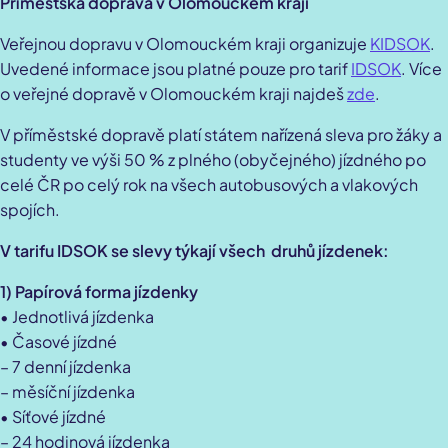
Příměstská doprava v Olomouckém kraji
Veřejnou dopravu v Olomouckém kraji organizuje
KIDSOK
.
Uvedené informace jsou platné pouze pro tarif
IDSOK
. Více
o veřejné dopravě v Olomouckém kraji najdeš
zde
.
V příměstské dopravě platí státem nařízená sleva pro žáky a
studenty ve výši 50 % z plného (obyčejného) jízdného po
celé ČR po celý rok na všech autobusových a vlakových
spojích.
V tarifu IDSOK se slevy týkají všech druhů jízdenek:
1) Papírová forma jízdenky
• Jednotlivá jízdenka
• Časové jízdné
– 7 denní jízdenka
– měsíční jízdenka
• Síťové jízdné
– 24 hodinová jízdenka