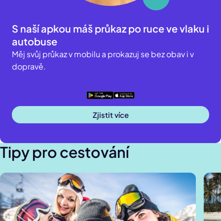
Více informací o státem nařízené slevě najdeš
zde
.
S naší apkou máš průkaz po ruce ve vlaku i
autobuse
Měj svůj průkaz v mobilu a prokazuj se bez obav i v
dopravě.
Google
Apple
Zjistit více
Tipy pro cestování