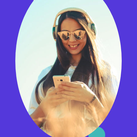
Příměstská doprava v Jihomoravském kraji
Veřejnou dopravu v Jihomoravském kraji organizuje
KORDIS
JMK
. Uvedené informace jsou platné pouze pro tarif IDS
JMK.
V příměstské dopravě platí státem nařízená sleva pro žáky a
studenty ve výši 50 % z plného (obyčejného) jízdného po
celé ČR po celý rok na všech autobusových a vlakových
spojích.
Jak můžu prokázat nárok na slevu?
žáci 6–15 let: nárok na slevu neprokazují
žáci a studenti 15–18 let: ISIC slouží k prokázání věku a tím
také nároku na slevu
studenti 18–26 let: platný ISIC slouží k prokázání věku a
statusu studenta a tím také nároku na slevu