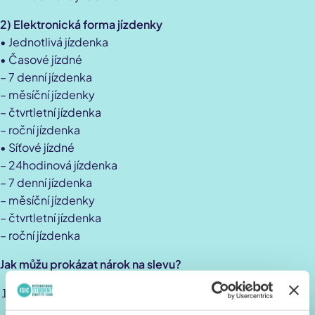
2) Elektronická forma jízdenky
• Jednotlivá jízdenka
• Časové jízdné
– 7 denní jízdenka
– měsíční jízdenky
– čtvrtletní jízdenka
– roční jízdenka
• Síťové jízdné
– 24hodinová jízdenka
– 7 denní jízdenka
– měsíční jízdenky
– čtvrtletní jízdenka
– roční jízdenka
Jak můžu prokázat nárok na slevu?
Cestující ve věku od 6 do 15 let nebudou potřebovat k
nákupu jednotlivé zlevněné jízdenky se slevou 50 %