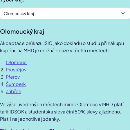
Olomoucký kraj
Olomoucký kraj
Akceptace průkazu ISIC jako dokladu o studiu při nákupu
kupónu na MHD je možná pouze v těchto městech:
Olomouc
Prostějov
Přerov
Šumperk
Zábřeh
Ve výše uvedených městech mimo Olomouc v MHD platí
tarif IDSOK a studentská sleva činí 50% slevy z jízdného.
Platí i na jednotlivé jízdenky.