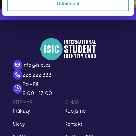
Odmítnout
info@isic.cz
226 222 333
Po – Pá
8:00 – 17:00
SITEMAP
O NÁS
Průkazy
Kdo jsme
Slevy
Kontakt