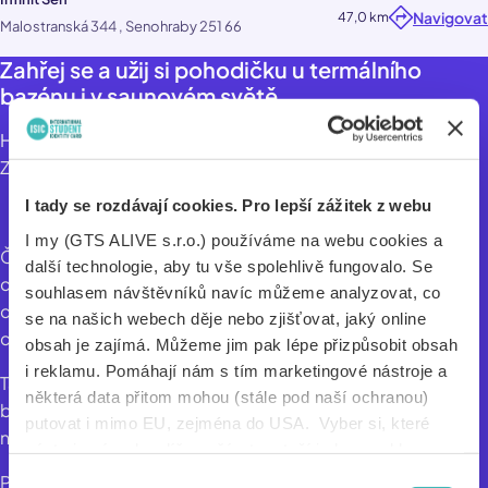
Navigovat
47,0 km
Malostranská 344 , Senohraby 251 66
Zahřej se a užij si pohodičku u termálního
bazénu i v saunovém světě.
Hledáš místo, kde se můžeš totálně zrelaxovat a vypnout?
Zkus Infinit Sen v Senohrabech kousek od Prahy!
I tady se rozdávají cookies. Pro lepší zážitek z webu
I my (GTS ALIVE s.r.o.) používáme na webu cookies a
Čeká tě tu 8 různých saun, přírodní ochlazovací jezírko,
další technologie, aby tu vše spolehlivě fungovalo. Se
chillovací zóny, fresh bary a masáže. A to není všechno –
souhlasem návštěvníků navíc můžeme analyzovat, co
celý den tu probíhají saunové ceremoniály ve 2
se na našich webech děje nebo zjišťovat, jaký online
ceremoniálních saunách.
obsah je zajímá. Můžeme jim pak lépe přizpůsobit obsah
i reklamu. Pomáhají nám s tím marketingové nástroje a
Taky si můžeš dopřát pohodičku ve venkovním termálním
některá data přitom mohou (stále pod naší ochranou)
bazénu. Nejnovější pecka? Bar přímo v bazénu! Tak
putovat i mimo EU, zejména do USA. Vyber si, které
nezapomeň na plavky :)
nástroje nám dovolíš používat – stačí jeden souhlas pro
všechny naše domény. Jak nástroje fungují, zjistíš
Při vstupu dostaneš osušku a prostěradlo zdarma.
Výběr