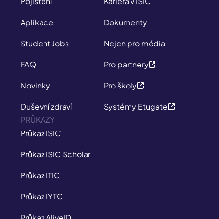
Pojištění
Kariéra v ISIC
Aplikace
Dokumenty
Student Jobs
Nejen pro média
FAQ
Pro partnery
Novinky
Pro školy
Duševní zdraví
Systémy Etugate
PRŮKAZY
Průkaz ISIC
Průkaz ISIC Scholar
Průkaz ITIC
Průkaz IYTC
Průkaz AliveID