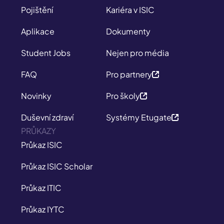
Pojištění
Kariéra v ISIC
Aplikace
Dokumenty
Student Jobs
Nejen pro média
FAQ
Pro partnery
Novinky
Pro školy
Duševní zdraví
Systémy Etugate
PRŮKAZY
Průkaz ISIC
Průkaz ISIC Scholar
Průkaz ITIC
Průkaz IYTC