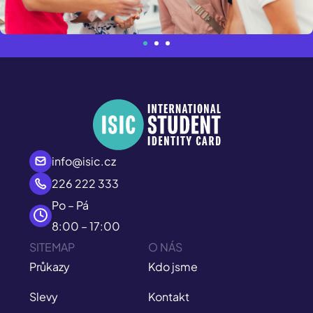
info@isic.cz
226 222 333
Po – Pá
8:00 – 17:00
SITEMAP
O NÁS
Průkazy
Kdo jsme
Slevy
Kontakt