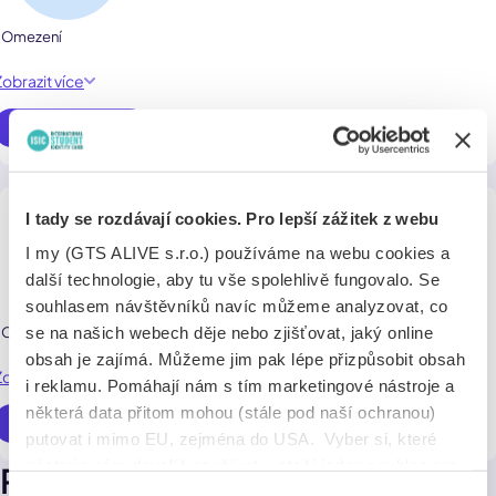
1 Omezení
Zobrazit více
Využít online
4 % sleva na Mac nebo iPad
I tady se rozdávají cookies. Pro lepší zážitek z webu
I my (GTS ALIVE s.r.o.) používáme na webu cookies a
další technologie, aby tu vše spolehlivě fungovalo. Se
souhlasem návštěvníků navíc můžeme analyzovat, co
se na našich webech děje nebo zjišťovat, jaký online
1 Omezení
obsah je zajímá. Můžeme jim pak lépe přizpůsobit obsah
Zobrazit více
i reklamu. Pomáhají nám s tím marketingové nástroje a
některá data přitom mohou (stále pod naší ochranou)
Využít online
putovat i mimo EU, zejména do USA. Vyber si, které
nástroje nám dovolíš používat – stačí jeden souhlas pro
Pobočky
všechny naše domény. Jak nástroje fungují, zjistíš