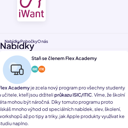
Nabídky
Pobočky
O nás
Nabídky
Staň se členem Flex Academy
Flex Academy
je zcela nový program pro všechny studenty
a učitele, kteří jsou držiteli
průkazu ISIC/ITIC
. Víme, že školní
léta mohou být náročná. Díky tomuto programu proto
získáš mnoho výhod od speciálních nabídek, slev, školení,
workshopů až po tipy a triky, jak Apple produkty využívat ke
studiu naplno.